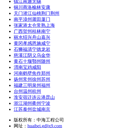
镇江南通无锡
铜川商洛榆林安康
天门潜江仙桃荆门荆州
南平漳州莆田厦门
张家港太仓常熟上海
广西贺州桂林南宁
丽水绍兴舟山嘉兴
黄冈孝感恩施咸宁
石狮福清宁德龙岩
慈溪江阴义乌金华
黄石十堰鄂州随州
渭南宝鸡咸阳
河南鹤壁焦作郑州
扬州常州徐州苏州
福建三明泉州福州
台州温州杭州
淮安宿迁连云港昆山
浙江湖州衢州宁波
江苏泰州盐城南京
版权所有：中海工程公司
网址：
huaibei.gdljx9.com