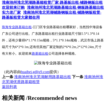
淮南池州淮北芜湖路基箱租赁厂家-路基板出租-铺路钢板出租
欢迎前来订购
淮南池州淮北芜湖路基箱出租-钢板路基箱出租
实力老厂家
淮南池州淮北芜湖铺路钢板出租-铺路钢板租赁-
路基板租赁大家都在用
珠海专业路基箱出租
-江门区专业路基箱出租哪家好，当然找中海设备
广东公司进行出租。广东路基箱出租行业路基箱尺寸除5.5*1.3*0.14
外，还有少量得6*1.1*0.15m规格，5*1.1*0.14m规格，武汉市场上路基
箱尺寸为6*2*0.1m,还有些其他厂家定制的2*6*0.2m,2*12*0.24m,尺寸
有大有小。欢迎前来
路基箱出租
公司选择各种规格。
（此内容由
huaibei.gdljx9.com
提供）
上一条
淮南池州淮北芜湖耐用路基箱出租
下一条
淮南池州淮
北芜湖优质路基箱租赁
返回列表
相关新闻
/Recommended news